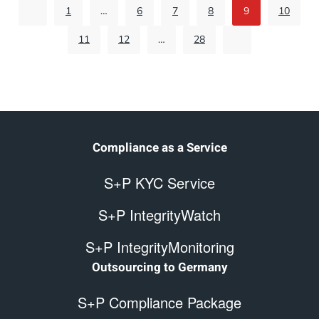
1
…
6
7
8
9
10
11
12
…
28
Compliance as a Service
S+P KYC Service
S+P IntegrityWatch
S+P IntegrityMonitoring
Outsourcing to Germany
S+P Compliance Package