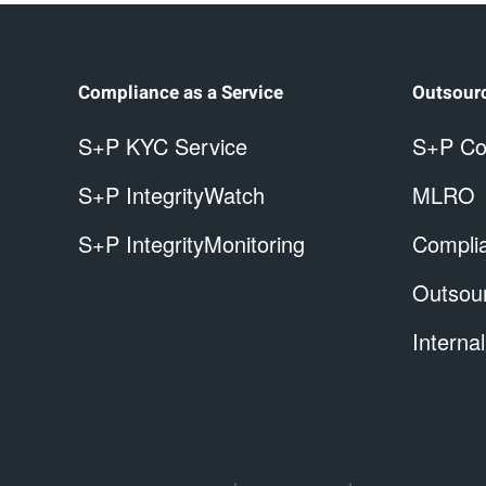
Compliance as a Service
Outsour
S+P KYC Service
S+P Co
S+P IntegrityWatch
MLRO
S+P IntegrityMonitoring
Complia
Outsou
Internal