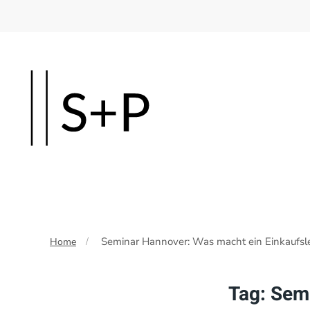
Skip
to
main
content
Seminar Hannover: Was macht ein Einkaufsle
Home
Tag:
Semi