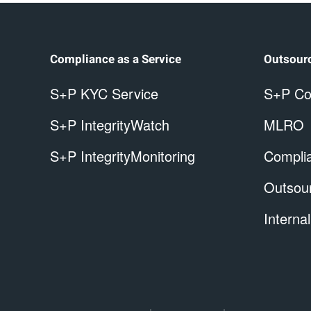
Compliance as a Service
Outsour
S+P KYC Service
S+P Co
S+P IntegrityWatch
MLRO
S+P IntegrityMonitoring
Complia
Outsou
Internal