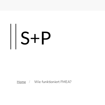
Skip
to
main
content
Wie funktioniert FMEA?
Home