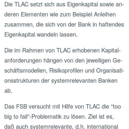
Die TLAC setzt sich aus Ei­gen­ka­pi­tal sowie an­
de­ren Ele­men­ten wie zum Bei­spiel An­lei­hen
zu­sam­men, die sich von der Bank in haf­ten­des
Ei­gen­ka­pi­tal wan­deln las­sen.
Die im Rah­men von TLAC er­ho­be­nen Ka­pi­tal­
an­for­de­run­gen hängen von den je­wei­li­gen Ge­
schäfts­mo­del­len, Ri­si­ko­pro­fi­len und Or­ga­ni­sa­ti­
ons­struk­tu­ren der sys­tem­re­le­van­ten Ban­ken
ab.
Das FSB versucht mit Hilfe von TLAC die “too
big to fail”-Pro­ble­ma­tik zu lösen. Ziel ist es,
daß auch sys­tem­re­le­van­te, d.h. in­ter­na­tio­nal