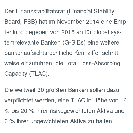
Der Fi­nanz­sta­bi­li­täts­rat (Fi­nan­ci­al Sta­bi­li­ty
Board, FSB) hat im No­vem­ber 2014 eine Emp­
feh­lung gegeben von 2016 an für glo­bal sys­
tem­re­le­van­te Ban­ken (G-SIBs) eine wei­te­re
ban­ken­auf­sichts­recht­li­che Kenn­zif­fer schritt­
wei­se ein­zu­füh­ren, die Total Loss-Ab­sor­bing
Ca­pa­ci­ty (TLAC).
Die welt­weit 30 grö­ß­ten Ban­ken sollen dazu
ver­pflich­tet wer­den, eine TLAC in Höhe von 16
% bis 20 % ihrer ri­si­ko­ge­wich­te­ten Ak­ti­va und
6 % ihrer un­ge­wich­te­ten Ak­ti­va zu hal­ten.