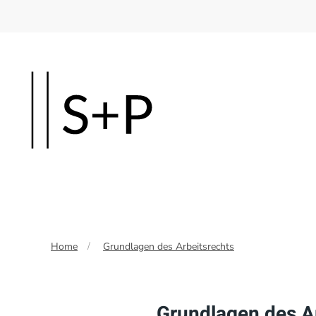
Skip
to
main
content
Home
Grundlagen des Arbeitsrechts
Grundlagen des A