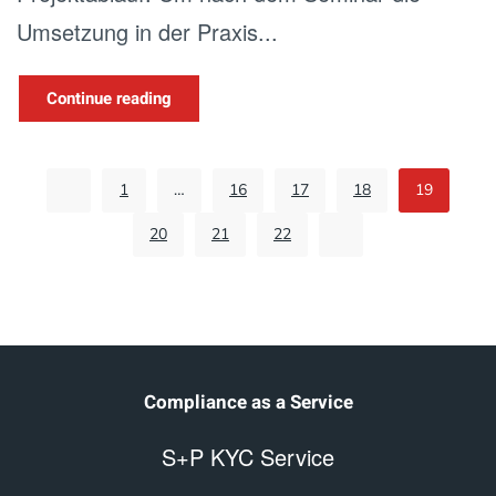
Umsetzung in der Praxis...
Continue reading
1
…
16
17
18
19
20
21
22
Compliance as a Service
S+P KYC Service