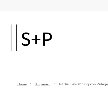
Skip
to
main
content
Ist die Gewährung von Zulage
Home
Allgemein