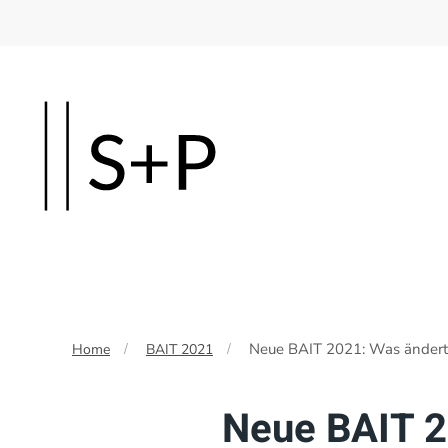
Skip
to
main
content
Neue BAIT 2021: Was ändert
Home
BAIT 2021
Neue BAIT 2