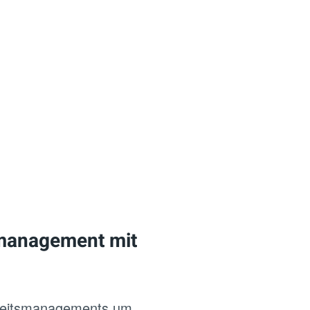
smanagement mit
erheitsmanagements um.