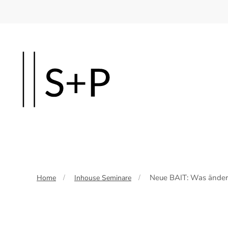
Skip
to
main
content
Neue BAIT: Was ändert
Home
Inhouse Seminare