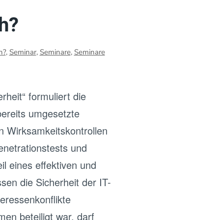
h?
h?
,
Seminar
,
Seminare
,
Seminare
heit“ formuliert die
bereits umgesetzte
 Wirksamkeitskontrollen
netrationstests und
il eines effektiven und
en die Sicherheit der IT-
eressenkonflikte
n beteiligt war, darf