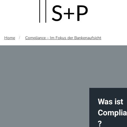
Skip
to
main
Home
Compliance – Im Fokus der Bankenaufsicht
content
Was ist
Compli
?