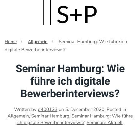
Skip
to
main
Seminar Hamburg: Wie führe ich
Home
Allgemein
content
digitale Bewerberinterviews?
Seminar Hamburg: Wie
führe ich digitale
Bewerberinterviews?
Written by
p400123
on
5. December 2020
. Posted in
Allgemein
,
Seminar Hamburg
,
Seminar Hamburg: Wie führe
ich digitale Bewerberinterviews?
,
Seminare Aktuell
.