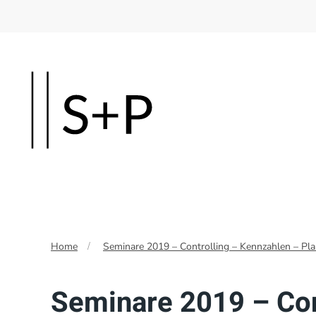
Skip
to
main
content
Home
Seminare 2019 – Controlling – Kennzahlen – Pl
Seminare 2019 – Con