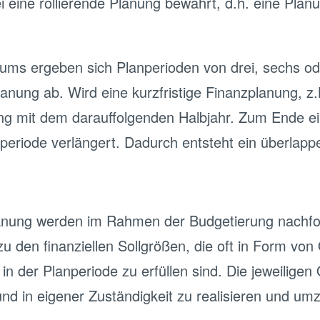
i eine rollierende Planung bewährt, d.h. eine Pl
ms ergeben sich Planperioden von drei, sechs ode
nung ab. Wird eine kurzfristige Finanzplanung, z
anung mit dem darauffolgenden Halbjahr. Zum Ende e
periode verlängert. Dadurch entsteht ein überlap
lanung werden im Rahmen der Budgetierung nachfol
h zu den finanziellen Sollgrößen, die oft in Form v
n der Planperiode zu erfüllen sind. Die jeweilige
 in eigener Zuständigkeit zu realisieren und um