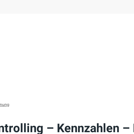
anung
trolling – Kennzahlen –