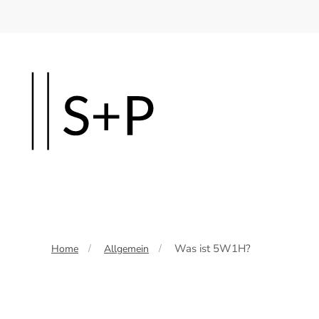
Skip
to
main
content
Was ist 5W1H?
Home
Allgemein