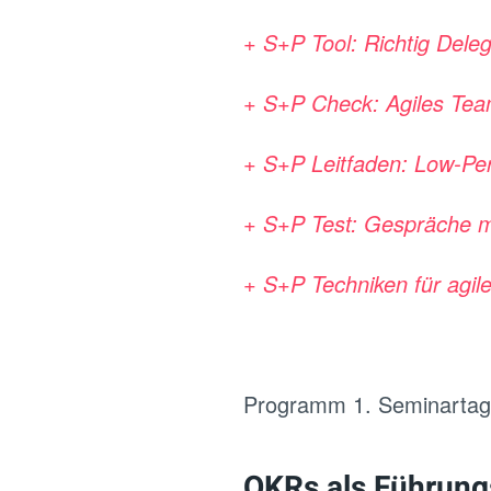
+ S+P Tool: Richtig Deleg
+ S+P Check: Agiles Tea
+ S+P Leitfaden: Low-Per
+ S+P Test: Gespräche mi
+ S+P Techniken für agi
Programm 1. Seminarta
OKRs als Führung