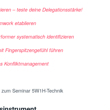
ieren – teste deine Delegationsstärke!
mwork etablieren
former systematisch identifizieren
t Fingerspitzengefühl führen
les Konfliktmanagement
g zum Seminar 5W1H-Technik
sinstrument