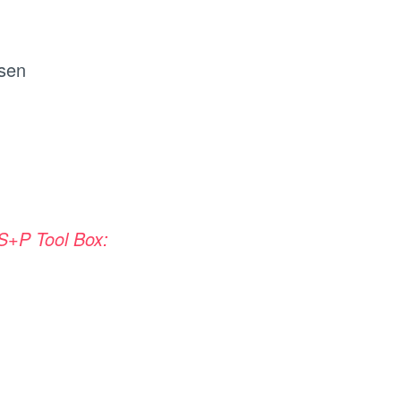
ösen
S+P Tool Box: