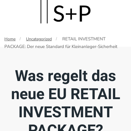
Skip
to
main
RETAIL INVESTMENT
Home
Uncategorized
content
PACKAGE: Der neue Standard für Kleinanleger-Sicherheit
Was regelt das
neue EU RETAIL
INVESTMENT
PACKAGE?